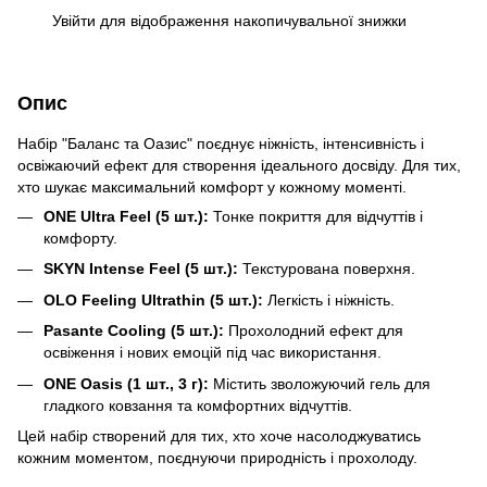
Увійти
для відображення накопичувальної знижки
%
Опис
Набір "Баланс та Оазис" поєднує ніжність, інтенсивність і
освіжаючий ефект для створення ідеального досвіду. Для тих,
хто шукає максимальний комфорт у кожному моменті.
ONE Ultra Feel (5 шт.):
Тонке покриття для відчуттів і
комфорту.
SKYN Intense Feel (5 шт.):
Текстурована поверхня.
OLO Feeling Ultrathin (5 шт.):
Легкість і ніжність.
Pasante Cooling (5 шт.):
Прохолодний ефект для
освіження і нових емоцій під час використання.
ONE Oasis (1 шт., 3 г):
Містить зволожуючий гель для
гладкого ковзання та комфортних відчуттів.
Цей набір створений для тих, хто хоче насолоджуватись
кожним моментом, поєднуючи природність і прохолоду.