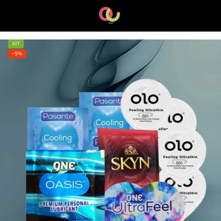
ХІТ
−5%