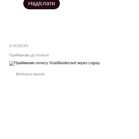
Надіслати
© %2023%
Приймаємо до оплати
Мобільна версія