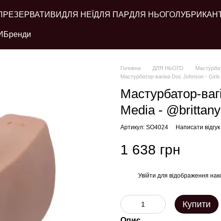
ПРЕЗЕРВАТИВИ
ДЛЯ НЕЇ
ДЛЯ ПАР
ДЛЯ НЬОГО
ЛУБРИКАН
И
Бренди
Головна
ДЛЯ НЬОГО
Мастурба
Мастурбатор-вагіна Doc Johnson - Girls
Мастурбатор-вагін
Media - @britta
Артикул: SO4024
Написати відгук
1 638 грн
Увійти
для відображення нак
%
Купити
Опис