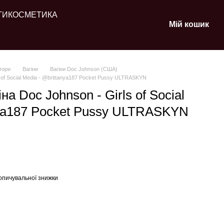
ТИ
КОСМЕТИКА
Мій кошик
тори
Вагіни
Вагіни Doc Johnson (США)
 of Social Media - @brittanya187 Pocket Pussy ULTRASKYN
а Doc Johnson - Girls of Social
nya187 Pocket Pussy ULTRASKYN
опичувальної знижки