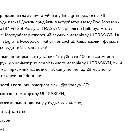
рядження гламурну татуйовану Instagram-модель з 28
удь ласка! Досить придбати мастурбатор вагіну Doc Johnson -
anya187 Pocket Pussy ULTRASKYN, і розкішна Brittanya Razavi,
оя. Мастурбатор створений вручну з матеріалу ULTRASKYN і в
 Instagram, Facebook, Twitter і Snapchat. Кишеньковий формат
и, куди тобі заманеться!
льно повторює вагіну гарячої татуйованої богині соцмереж
 вручну з неймовірно реалістичного матеріалу ULTRASKYN, який
ла і приємний на дотик. І нехай у неї понад 28 мільйонів
 виконує твої бажання!
ності з вагиною Instagram-зірки @brittanya187;
лістичного матеріалу ULTRASKYN;
аксимального доступу у будь-яку хвилину;
ить фталатів;
стура;
м!