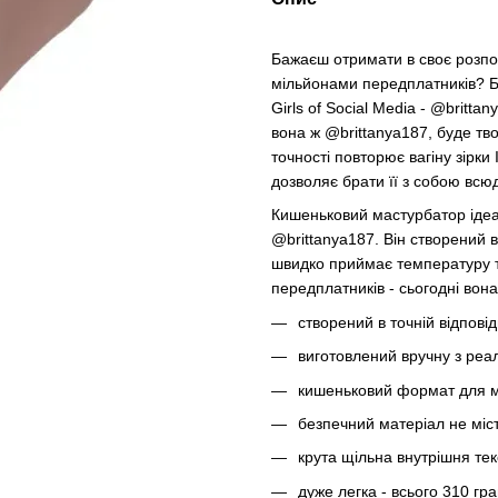
Бажаєш отримати в своє розпо
мільйонами передплатників? Б
Girls of Social Media - @britt
вона ж @brittanya187, буде тв
точності повторює вагіну зірки
дозволяє брати її з собою всюд
Кишеньковий мастурбатор ідеа
@brittanya187. Він створений
швидко приймає температуру ті
передплатників - сьогодні вона
створений в точній відповід
виготовлений вручну з реа
кишеньковий формат для м
безпечний матеріал не міст
крута щільна внутрішня тек
дуже легка - всього 310 гра