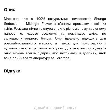
Опис
Масажна олія зі 100% натуральних компонентів Shunga
Seduction – Midnight Flower з п'янким ароматом північних
квітів. Розкішна ніжна текстура сприяє рівномірному та легкому
нанесенню, чудово зволожує та пом'якшує шкіру, не
залишаючи жирного блиску. Олія ідеально підходить для
розслаблювального масажу, а також для пристрасних і
чуттєвих ласк, котрі хвилюють уяву. Для яскравіших відчуттів
олію можна злегка підігріти або потримати в долонях, щоб
вона прийняла температуру вашого тіла.
Відгуки
Додайте перший відгук