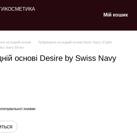
ТИ
КОСМЕТИКА
Мій кошик
ти на водній основі
Лубриканти на водній основі Swiss Navy (США)
wiss Navy 59 мл
ній основі Desire by Swiss Navy
опичувальної знижки
иться