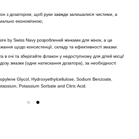
он з дозатором, щоб руки завжди залишалися чистими, а
имально економічною;
sire by Swiss Navy розроблений жінками для жінок, а це
ажання щодо консистенції, складу та ефективності змазки.
 в очі та зберігайте флакон у недоступному для дітей місці!
дозу змазки (одне натискання дозатора), за необхідності
Propylene Glycol, Hydroxyethylcellulose, Sodium Benzoate,
otassium, Potassium Sorbate and Citric Acid.