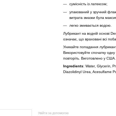
сумісність із латексом;
упакований у зручний флак
витрата змазки була макс
легко змивається водою.
Лубрикант на водній основі De
означає, що враховані всі поб
Уникайте попадання лубриканта
Використовуйте спочатку одну 
повторіть. Виготовлено у США.
Ingredients
: Water, Glycerin, 
Diazolidinyl Urea, Acesulfame P
Увійти за допомогою