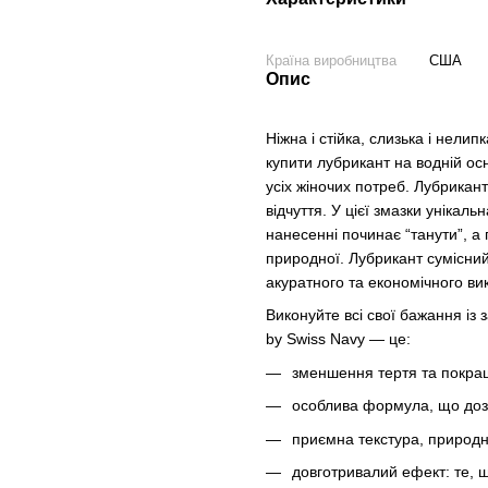
Країна виробництва
США
Опис
Ніжна і стійка, слизька і нел
купити лубрикант на водній ос
усіх жіночих потреб. Лубрикант
відчуття. У цієї змазки унікал
нанесенні починає “танути”, а
природної. Лубрикант сумісний
акуратного та економічного ви
Виконуйте всі свої бажання із
by Swiss Navy — це:
зменшення тертя та покращ
особлива формула, що дозв
приємна текстура, природн
довготривалий ефект: те, 