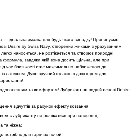
ипка — ідеальна змазка для будь-якого випадку! Пропонуємо
нові Desire by Swiss Navy, створений жінками з урахуванням
 легко наноситься, не розтікається та створює природні
ьна формула, завдяки якій вона досить щільна, але при
 під час близькості стає максимально наближеною до
 із латексом. Дуже зручний флакон з дозатором для
користання!
 задоволенням та комфортом! Лубрикант на водній основі Desire
ення відчуттів за рахунок ефекту ковзання;
оляє лубриканту не розтікатися при нанесенні;
а та ніжна;
що потрібно для гарячих ночей!