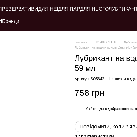
ПРЕЗЕРВАТИВИ
ДЛЯ НЕЇ
ДЛЯ ПАР
ДЛЯ НЬОГО
ЛУБРИКАН
И
Бренди
Головна
ЛУБРИКАНТИ
Лубрикан
Лубрикант на водній основі Desire by S
Лубрикант на вод
59 мл
Артикул: SO5642
Написати відгук
758 грн
Увійти
для відображення нак
%
Повідомити, коли з'яв
Характеристики