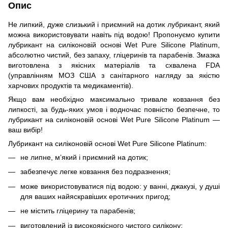
Опис
Не липкий, дуже слизький і приємний на дотик лубрикант, який
можна використовувати навіть під водою! Пропонуємо купити
лубрикант на силіконовій основі Wet Pure Silicone Platinum,
абсолютно чистий, без запаху, гліцеринів та парабенів. Змазка
виготовлена з якісних матеріалів та схвалена FDA
(управлінням МОЗ США з санітарного нагляду за якістю
харчових продуктів та медикаментів).
Якщо вам необхідно максимально тривале ковзання без
липкості, за будь-яких умов і водночас повністю безпечне, то
лубрикант на силіконовій основі Wet Pure Silicone Platinum —
ваш вибір!
Лубрикант на силіконовій основі Wet Pure Silicone Platinum:
не липне, м’який і приємний на дотик;
забезпечує легке ковзання без подразнення;
може використовуватися під водою: у ванні, джакузі, у душі
для ваших найяскравіших еротичних пригод;
не містить гліцерину та парабенів;
виготовлений із високоякісного чистого силікону;