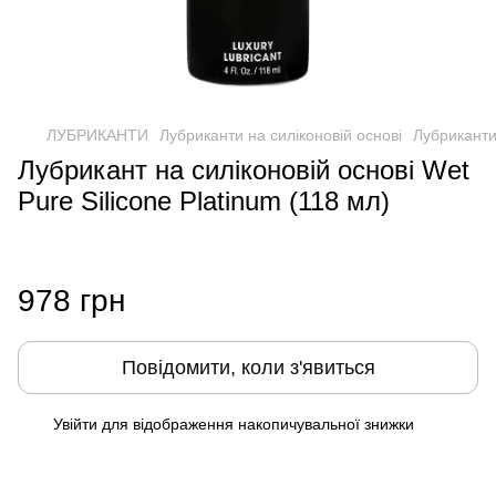
ЛУБРИКАНТИ
Лубриканти на силіконовій основі
Лубриканти
Лубрикант на силіконовій основі Wet
Pure Silicone Platinum (118 мл)
978 грн
Повідомити, коли з'явиться
Увійти
для відображення накопичувальної знижки
%