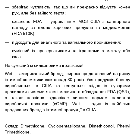
зберігає чутливість, так що ви прекрасно відчуєте кожен
рух, але без зайвого тертя;
схвалено FDA — управлінням МОЗ США з санітарного
нагляду за якістю харчових продуктів та медикаментів
(FDA 510K);
підходить для анального та вагінального проникнення;
сумісний із презервативами та іграшками з металу або
скла.
Не сумісний із силіконовими іграшками!
Wet — американський бренд, широко представлений на ринку
інтимної косметики вже понад 30 років. Уся продукція бренду
виробляється в США та тестується згідно із суворими
правилами системи якості медичного обладнання FDA (QSR),
а також повністю відповідає чинним нормам належної
виробничої практики (cGMP). Wet — один із найбільш
продаваних брендів інтимної продукції в США.
Склад: Dimethicone, Cyclopentasiloxane, Dimethiconol, Phenyl
Trimethicone.