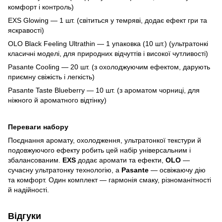
комфорт і контроль)
EXS Glowing — 1 шт. (світиться у темряві, додає ефект гри та
яскравості)
OLO Black Feeling Ultrathin — 1 упаковка (10 шт.) (ультратонкі
класичні моделі, для природних відчуттів і високої чутливості)
Pasante Cooling — 20 шт. (з охолоджуючим ефектом, дарують
приємну свіжість і легкість)
Pasante Taste Blueberry — 10 шт. (з ароматом чорниці, для
ніжного й ароматного відтінку)
Переваги набору
Поєднання аромату, охолодження, ультратонкої текстури й
подовжуючого ефекту робить цей набір універсальним і
збалансованим.
EXS
додає аромати та ефекти,
OLO
—
сучасну ультратонку технологію, а
Pasante
— освіжаючу дію
та комфорт. Один комплект — гармонія смаку, різноманітності
й надійності.
Відгуки