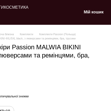
ТИ
КОСМЕТИКА
Мій кошик
оча білизна
Комплекти
Комплекти Passion (Польща)
INI 4XL/5XL black, з люверсами та ремінцями, бра, трусики
кіри Passion MALWIA BIKINI
 люверсами та ремінцями, бра,
опичувальної знижки
иться