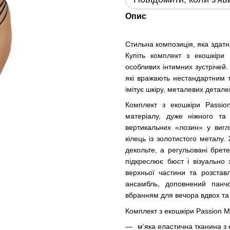
Опис
Стильна композиція, яка здатн
Купіть комплект з екошкіри
особливих інтимних зустрічей. 
які вражають нестандартним 
імітує шкіру, металевих детал
Комплект з екошкіри Passion
матеріалу, дуже ніжного та
вертикальних «лозин» у вигл
кілець із золотистого металу
декольте, а регульовані брет
підкреслює бюст і візуально
верхньої частини та розстав
ансамбль, доповнений панч
вбранням для вечора вдвох та
Комплект з екошкіри Passion Ma
м’яка еластична тканина з