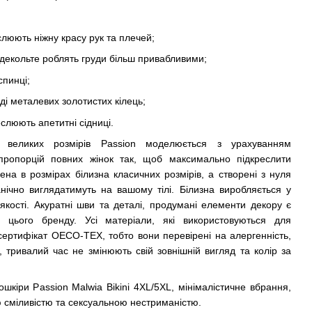
;
слюють ніжну красу рук та плечей;
е декольте роблять груди більш привабливими;
спинці;
ді металевих золотистих кілець;
еслюють апетитні сідниці.
и великих розмірів Passion моделюється з урахуванням
 пропорцій повних жінок так, щоб максимально підкреслити
ена в розмірах білизна класичних розмірів, а створені з нуля
нічно виглядатимуть на вашому тілі. Білизна виробляється у
якості. Акуратні шви та деталі, продумані елементи декору є
 цього бренду. Усі матеріали, які використовуються для
сертифікат OECO-TEX, тобто вони перевірені на алергенність,
тривалий час не змінюють свій зовнішній вигляд та колір за
ошкіри Passion Malwia Bikini 4XL/5XL, мінімалістичне вбрання,
 сміливістю та сексуальною нестриманістю.