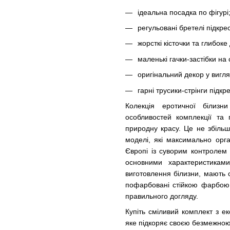
ідеальна посадка по фігурі
регульовані бретелі підкре
жорсткі кісточки та глибок
маленькі гачки-застібки на 
оригінальний декор у вигля
гарні трусики-стрінги підкр
Колекція еротичної білизн
особливостей комплекції та
природну красу. Це не збільш
моделі, які максимально орга
Європі із суворим контролем 
основними характеристиками
виготовлення білизни, мають 
пофарбовані стійкою фарбою, 
правильного догляду.
Купіть сміливий комплект з ек
яке підкоряє своєю безмежною