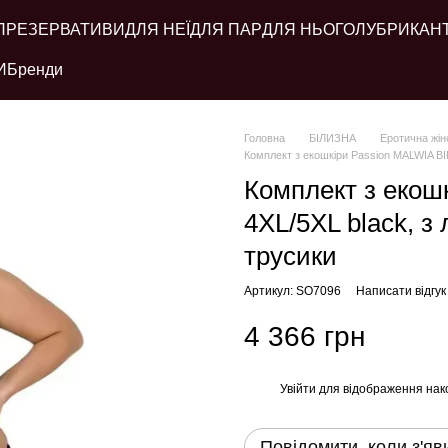
ПРЕЗЕРВАТИВИ
ДЛЯ НЕЇ
ДЛЯ ПАР
ДЛЯ НЬОГО
ЛУБРИКАН
И
Бренди
Головна
БІЛИЗНА
Еротична жін
Комплект з екошкіри Passion MALWIA BIK
Комплект з екош
4XL/5XL black, з
трусики
Артикул: SO7096
Написати відгук
4 366 грн
Увійти
для відображення нак
%
Повідомити, коли з'яв