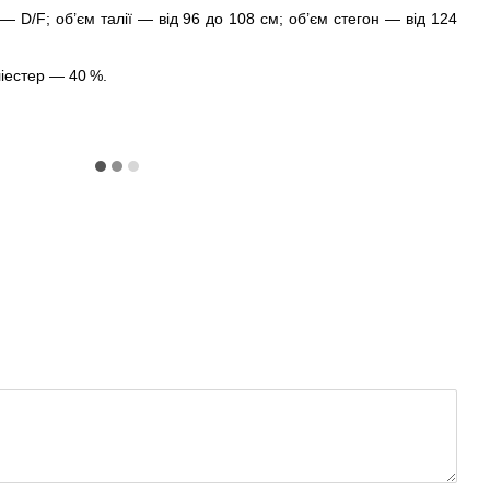
— D/F; об’єм талії — від 96 до 108 см; об’єм стегон — від 124
іестер — 40 %.