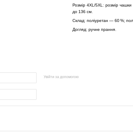
Розмір 4XL/5XL: розмір чашки 
до 136 см.
Склад: поліуретан — 60 %; пол
Догляд: ручне прання.
Увійти за допомогою