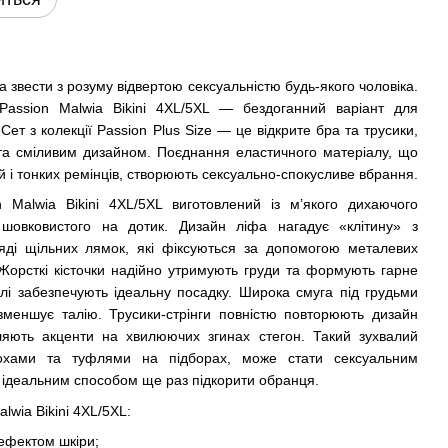
а звести з розуму відвертою сексуальністю будь-якого чоловіка.
 Passion Malwia Bikini 4XL/5XL — бездоганний варіант для
Сет з колекції Passion Plus Size — це відкрите бра та трусики,
та сміливим дизайном. Поєднання еластичного матеріалу, що
ей і тонких ремінців, створюють сексуально-спокусливе вбрання.
 Malwia Bikini 4XL/5XL виготовлений із м’якого дихаючого
 шовковистого на дотик. Дизайн ліфа нагадує «клітину» з
яді щільних лямок, які фіксуються за допомогою металевих
. Жорсткі кісточки надійно утримують груди та формують гарне
елі забезпечують ідеальну посадку. Широка смуга під грудьми
 зменшує талію. Трусики-стрінги повністю повторюють дизайн
ляють акценти на хвилюючих згинах стегон. Такий зухвалий
охами та туфлями на підборах, може стати сексуальним
 ідеальним способом ще раз підкорити обранця.
lwia Bikini 4XL/5XL:
 ефектом шкіри;