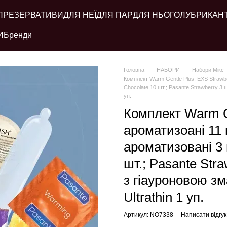
ПРЕЗЕРВАТИВИ
ДЛЯ НЕЇ
ДЛЯ ПАР
ДЛЯ НЬОГО
ЛУБРИКАН
И
Бренди
Головна
НАБОРИ
Набори Мікс
Комплект Warm Gentle Plus: EXS Strawbe
Chocolate 10 шт.; Pasante Strawberry 3 ш
уп.
Комплект Warm G
ароматизоані 11 
ароматизовані 3 
шт.; Pasante Stra
з гіауроновою зм
Ultrathin 1 уп.
Артикул: NO7338
Написати відгук