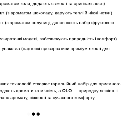
ароматом коли, додають свіжості та оригінальності)
т. (з ароматом шоколаду, дарують теплі й ніжні нотки)
шт. (з ароматом полуниці, доповнюють набір фруктовою
(ультратонкі моделі, забезпечують природність і комфорт)
1 упаковка (надтонкі презервативи преміум-якості для
нких технологій створює гармонійний набір для приємного
одають аромати та м’якість, а
OLO
— природну легкість і
ланс аромату, ніжності та сучасного комфорту.