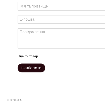
Оцініть товар
Надіслати
© %2023%