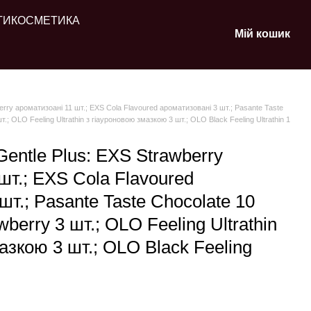
ТИ
КОСМЕТИКА
Мій кошик
rry ароматизоані 11 шт.; EXS Cola Flavoured ароматизовані 3 шт.; Pasante Taste
т.; OLO Feeling Ultrathin з гіауроновою змазкою 3 шт.; OLO Black Feeling Ultrathin 1
entle Plus: EXS Strawberry
шт.; EXS Cola Flavoured
шт.; Pasante Taste Chocolate 10
wberry 3 шт.; OLO Feeling Ultrathin
азкою 3 шт.; OLO Black Feeling