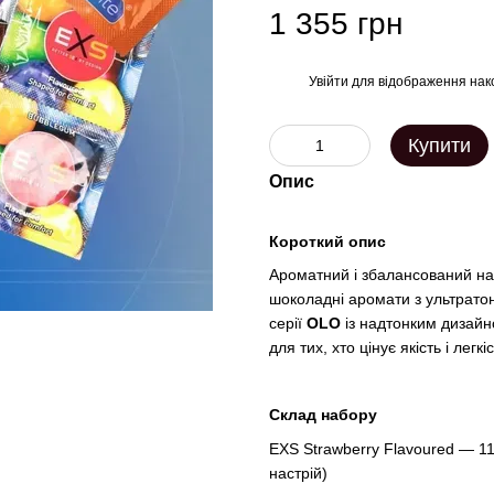
1 355 грн
Увійти
для відображення нак
%
Купити
Опис
Короткий опис
Ароматний і збалансований на
шоколадні аромати з ультратон
серії
OLO
із надтонким дизайн
для тих, хто цінує якість і легкіс
Склад набору
EXS Strawberry Flavoured — 11
настрій)