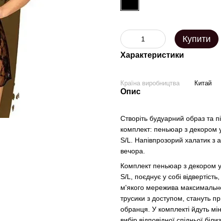
Купити
Характеристики
Країна виробництва
Китай
Опис
Створіть будуарний образ та пі
комплект: пеньюар з декором у
S/L. Напівпрозорий халатик з 
вечора.
Комплект пеньюар з декором у 
S/L, поєднує у собі відвертіст
м'якого мережива максимально
трусики з доступом, стануть 
обранця. У комплекті йдуть мін
вибір відповідної спідньої біл