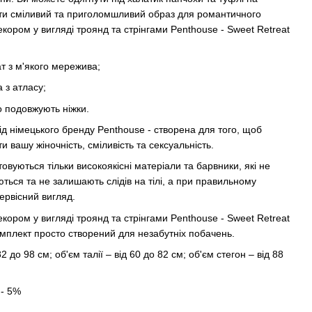
ти сміливий та приголомшливий образ для романтичного
кором у вигляді троянд та стрінгами Penthouse - Sweet Retreat
т з м'якого мережива;
 з атласу;
но подовжують ніжки.
від німецького бренду Penthouse - створена для того, щоб
вашу жіночність, сміливість та сексуальність.
овуються тільки високоякісні матеріали та барвники, які не
ються та не залишають слідів на тілі, а при правильному
первісний вигляд.
кором у вигляді троянд та стрінгами Penthouse - Sweet Retreat
омплект просто створений для незабутніх побачень.
2 до 98 см; об'єм талії – від 60 до 82 см; об'єм стегон – від 88
 - 5%