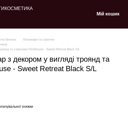
ТИ
КОСМЕТИКА
Мій кошик
оча білизна
Пеньюари та сорочки
чина)
роянд та стрінгами Penthouse - Sweet Retreat Black S/L
р з декором у вигляді троянд та
use - Sweet Retreat Black S/L
опичувальної знижки