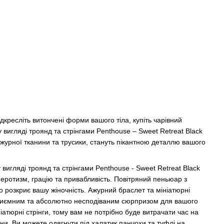
дкресліть витончені форми вашого тіла, купіть чарівний
 вигляді троянд та стрінгами Penthouse – Sweet Retreat Black
ажурної тканини та трусики, стануть пікантною деталлю вашого
вигляді троянд та стрінгами Penthouse - Sweet Retreat Black
ь, еротизм, грацію та привабливість. Повітряний пеньюар з
 розкриє вашу жіночність. Ажурний браслет та мініатюрні
приємним та абсолютно несподіваним сюрпризом для вашого
іатюрні стрінги, тому вам не потрібно буде витрачати час на
изни. Ви можете одягнути під халатик панчохи та туфлі на