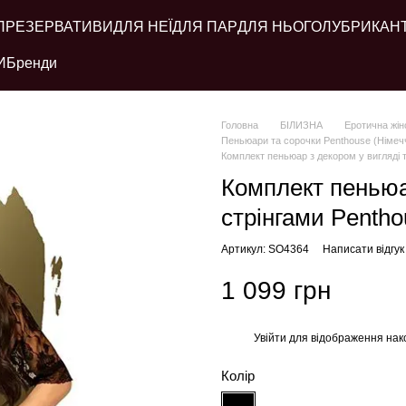
ПРЕЗЕРВАТИВИ
ДЛЯ НЕЇ
ДЛЯ ПАР
ДЛЯ НЬОГО
ЛУБРИКАН
И
Бренди
Головна
БІЛИЗНА
Еротична жін
Пеньюари та сорочки Penthouse (Німеч
Комплект пеньюар з декором у вигляді т
Комплект пеньюа
стрінгами Pentho
Артикул: SO4364
Написати відгук
1 099 грн
Увійти
для відображення нак
%
Колір