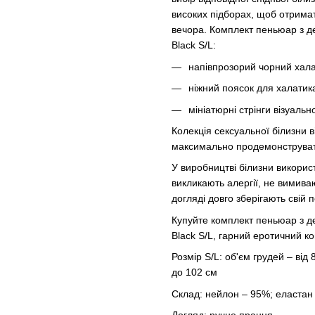
високих підборах, щоб отрима
вечора. Комплект пеньюар з де
Black S/L:
напівпрозорий чорний хала
ніжний поясок для халатика
мініатюрні стрінги візуаль
Колекція сексуальної білизни 
максимально продемонструвати 
У виробництві білизни використ
викликають алергії, не вимива
догляді довго зберігають свій 
Купуйте комплект пеньюар з де
Black S/L, гарний еротичний к
Розмір S/L: об'єм грудей – від 8
до 102 см
Склад: нейлон – 95%; еластан
Догляд: ручне прання