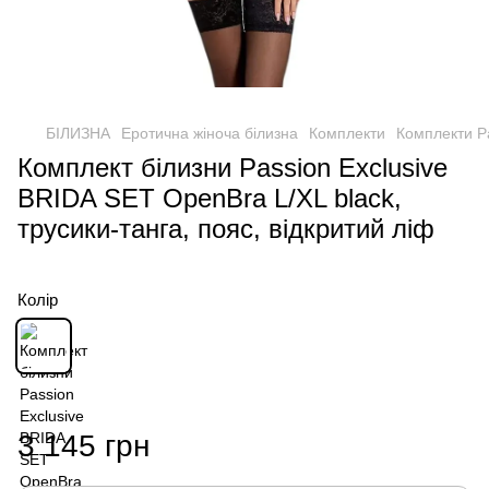
БІЛИЗНА
Еротична жіноча білизна
Комплекти
Комплекти P
Комплект білизни Passion Exclusive
BRIDA SET OpenBra L/XL black,
трусики-танга, пояс, відкритий ліф
Колір
3 145 грн