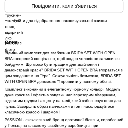
Повідомити, коли з'явиться
Увійти
для відображення накопичувальної знижки
%
Опис
Відмінний комплект для зваблення BRIDA SET WITH OPEN
BRA створений спеціально, щоб жоден чоловік не залишився
байдужим. Що може бути кращим для зваблення і
демонстрації краси? BRIDA SET WITH OPEN BRA впорається з
цим завданням на "Ура". Сексуальність безмежна, BRIDA SET
WITH OPEN BRA допоможе її проявити у повному обсязі.
Комплект виконаний в елегантному чорному кольорі. Модель
дуже красива і ефектна завдяки напівпрозорим візерункам,
відкритим грудям і акценту на талії, який забезпечує пояс для
чулок. Завершіть образ панчохами в тон і насолоджуйтеся
класичною красою і шармом!
PASSION - ексклюзивний бренд еротичної білизни, вироблений
у Польщі на власному швейному виробництві при