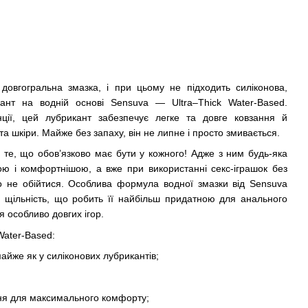
довгогральна змазка, і при цьому не підходить силіконова,
ант на водній основі Sensuva — Ultra–Thick Water-Based.
нції, цей лубрикант забезпечує легке та довге ковзання й
а шкіри. Майже без запаху, він не липне і просто змивається.
 те, що обов’язково має бути у кожного! Адже з ним будь-яка
ою і комфортнішою, а вже при використанні секс-іграшок без
но не обійтися. Особлива формула водної змазки від Sensuva
 і щільність, що робить її найбільш придатною для анального
я особливо довгих ігор.
Water-Based:
​майже як у силіконових лубрикантів;
ня для максимального комфорту;