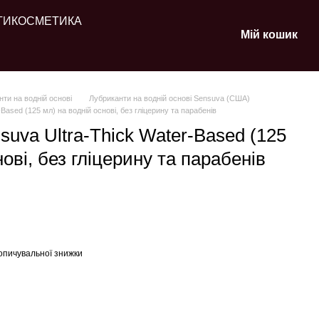
ТИ
КОСМЕТИКА
Мій кошик
ти на водній основі
Лубриканти на водній основі Sensuva (США)
Based (125 мл) на водній основі, без гліцерину та парабенів
suva Ultra-Thick Water-Based (125
нові, без гліцерину та парабенів
опичувальної знижки