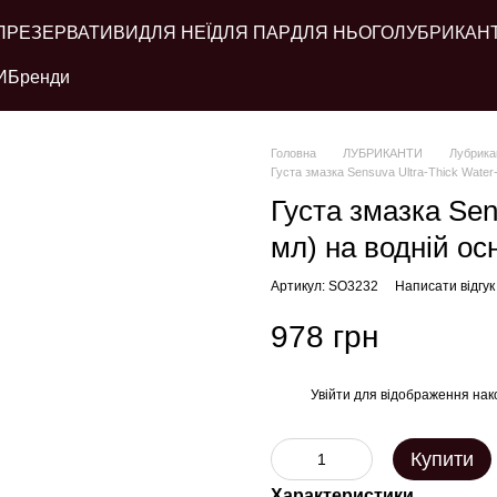
ПРЕЗЕРВАТИВИ
ДЛЯ НЕЇ
ДЛЯ ПАР
ДЛЯ НЬОГО
ЛУБРИКАН
И
Бренди
Головна
ЛУБРИКАНТИ
Лубрикан
Густа змазка Sensuva Ultra-Thick Water-
Густа змазка Sen
мл) на водній ос
Артикул: SO3232
Написати відгук
978 грн
Увійти
для відображення нак
%
Купити
Характеристики