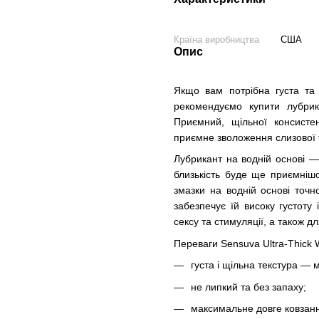
Країна виробництва
США
Опис
Якщо вам потрібна густа та 
рекомендуємо купити лубрик
Приємний, щільної консисте
приємне зволоження слизової т
Лубрикант на водній основі —
близькість буде ще приємніш
змазки на водній основі точ
забезпечує їй високу густоту
сексу та стимуляції, а також дл
Переваги Sensuva Ultra-Thick 
густа і щільна текстура — ​
не липкий та без запаху;
максимальне довге ковзан