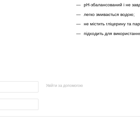
pH-збалансований і не за
легко змивається водою;
не містить гліцерину та пар
підходить для використання
Увійти за допомогою