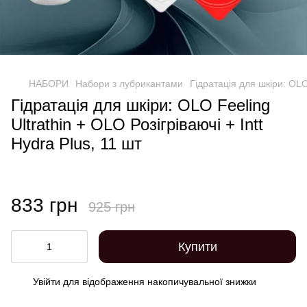
НАБОРИ
Набори з лубрикантами
Гідратація для шкіри: OLO 
Гідратація для шкіри: OLO Feeling
Ultrathin + OLO Розігріваючі + Intt
Hydra Plus, 11 шт
833 грн
925 грн
Купити
Увійти
для відображення накопичувальної знижки
%