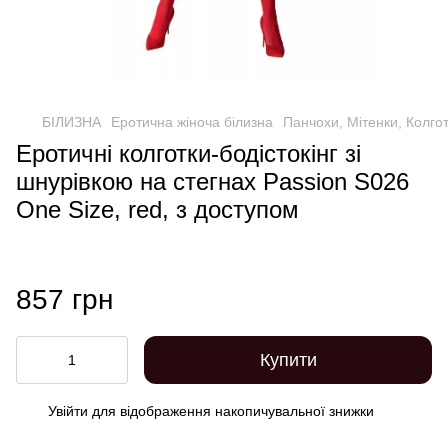
БІЛИЗНА
Еротична жіноча білизна
Панчохи, Мітенки, Колго
Еротичні колготки-бодістокінг зі
шнурівкою на стегнах Passion S026
One Size, red, з доступом
857 грн
Купити
Увійти
для відображення накопичувальної знижки
%