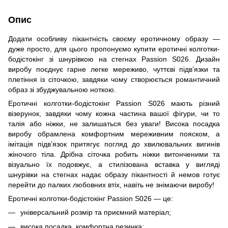
Опис
Додати особливу пікантність своєму еротичному образу —
дуже просто, для цього пропонуємо купити еротичні колготки-
бодістокінг зі шнурівкою на стегнах Passion S026. Дизайн
виробу поєднує гарне легке мереживо, чуттєві підв’язки та
плетіння із сіточкою, завдяки чому створюється романтичний
образ зі збуджувальною ноткою.
Еротичні колготки-бодістокінг Passion S026 мають різний
візерунок, завдяки чому кожна частина вашої фігури, чи то
талія або ніжки, не залишаться без уваги! Висока посадка
виробу обрамлена комфортним мереживним пояском, а
імітація підв’язок притягує погляд до хвилювальних вигинів
жіночого тіла. Дрібна сіточка робить ніжки витонченими та
візуально їх подовжує, а стилізована вставка у вигляді
шнурівки на стегнах надає образу пікантності й немов готує
перейти до палких любовних втіх, навіть не знімаючи виробу!
Еротичні колготки-бодістокінг Passion S026 — це:
універсальний розмір та приємний матеріал;
висока посадка, комфортна резинка;