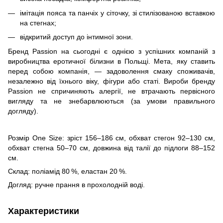
імітація пояса та панчіх у сіточку, зі стилізованою вставкою
на стегнах;
відкритий доступ до інтимної зони.
Бренд Passion на сьогодні є однією з успішних компаній з
виробництва еротичної білизни в Польщі. Мета, яку ставить
перед собою компанія, — задоволення смаку споживачів,
незалежно від їхнього віку, фігури або статі. Вироби бренду
Passion не спричиняють алергії, не втрачають первісного
вигляду та не знебарвлюються (за умови правильного
догляду).
Розмір One Size: зріст 156–186 см, обхват стегон 92–130 см,
обхват стегна 50–70 см, довжина від талії до підлоги 88–152
см.
Склад: поліамід 80 %, еластан 20 %.
Догляд: ручне прання в прохолодній воді.
Характеристики