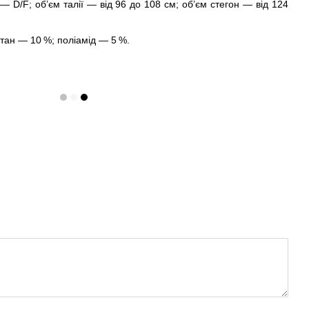
— D/F; об’єм талії — від 96 до 108 см; об’єм стегон — від 124
тан — 10 %; поліамід — 5 %.