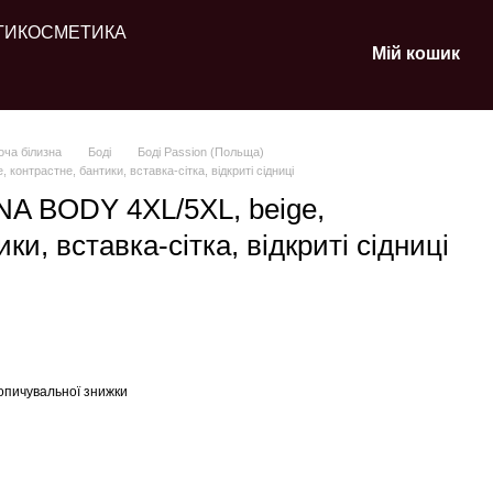
ТИ
КОСМЕТИКА
Мій кошик
оча білизна
Боді
Боді Passion (Польща)
 контрастне, бантики, вставка-сітка, відкриті сідниці
ENA BODY 4XL/5XL, beige,
ки, вставка-сітка, відкриті сідниці
опичувальної знижки