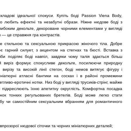
кладові ідеальної спокуси. Купіть боді Passion Viena Body,
то любить ефектні та незабутні образи. Ніжне нюдове боді з
з глибоким декольте, декороване чорними елементами у вигляді
ів — це справжня гра контрастів.
не стильною та сексуальною прикрасою жіночого тіла. Добре
є гарний силует, з акцентом на стегнах та бюсті. Вставка з
ніби поділяє боді навпіл, завдяки чому талія здається більш
ий виріз формує спокусливе декольте, посилюючи природну
 вирізу та високій лінії стегон, боді немов витягує фігуру і
ініатюрні атласні бантики на сосках і в районі промежини
тливо-еротичні нотки. Низ боді у вигляді трусиків-стрінг, майже
 і підкреслюють їхню апетитну округлість. Комфортна посадка
унок тонких регульованих бретелів. Боді може легко стати
бу чи самостійним сексуальним вбранням для романтичного
впрозорої нюдової сіточки та чорних мініатюрних деталей;