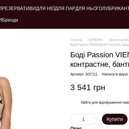
ПРЕЗЕРВАТИВИ
ДЛЯ НЕЇ
ДЛЯ ПАР
ДЛЯ НЬОГО
ЛУБРИКАН
И
Бренди
Головна
БІЛИЗНА
Еротична жін
Боді Passion VIENA BODY 4XL/5XL, beige,
Боді Passion VI
контрастне, банти
Артикул: SO7111
Написати відгук
3 541 грн
Увійти
для відображення нак
%
Купити
Опис