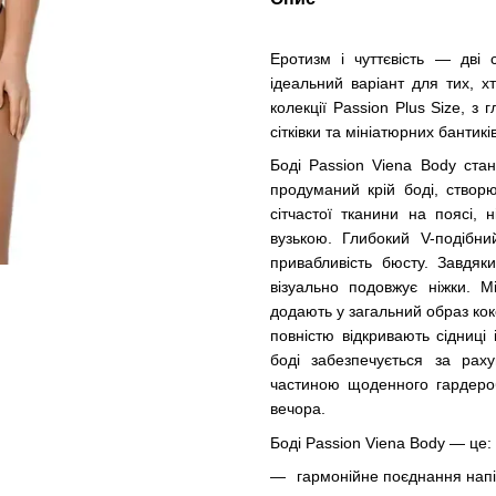
Еротизм і чуттєвість — дві с
ідеальний варіант для тих, х
колекції Passion Plus Size, 
сітківки та мініатюрних бантик
Боді Passion Viena Body ста
продуманий крій боді, створю
сітчастої тканини на поясі, 
вузькою. Глибокий V-подібн
привабливість бюсту. Завдяки
візуально подовжує ніжки. М
додають у загальний образ коке
повністю відкривають сідниці
боді забезпечується за рах
частиною щоденного гардеро
вечора.
Боді Passion Viena Body — це:
гармонійне поєднання напі