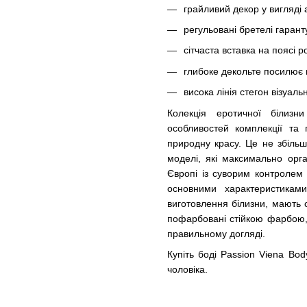
грайливий декор у вигляді 
регульовані бретелі гарант
сітчаста вставка на поясі р
глибоке декольте посилює 
висока лінія стегон візуаль
Колекція еротичної білизн
особливостей комплекції та
природну красу. Це не збільш
моделі, які максимально орга
Європі із суворим контролем 
основними характеристиками
виготовлення білизни, мають 
пофарбовані стійкою фарбою, 
правильному догляді.
Купіть боді Passion Viena Bod
чоловіка.