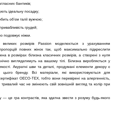
атласних бантиків;
ують ідеальну посадку;
обить об’єм талії вужчою;
привабливість грудей;
но подовжує ніжки.
и великих розмірів Passion моделюється з урахуванням
 пропорцій повних жінок так, щоб максимально підкреслити
ена в розмірах білизна класичних розмірів, а створені з нуля
нічно виглядатимуть на вашому тілі. Білизна виробляється у
якості. Акуратні шви та деталі, продумані елементи декору є
 цього бренду. Всі матеріали, які використовуються для
сертифікат OECO-TEX, тобто вони перевірені на алергенність,
тривалий час не змінюють свій зовнішній вигляд та колір при
y — це гра контрастів, яка здатна звести з розуму будь-якого