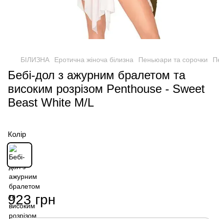
БІЛИЗНА
Еротична жіноча білизна
Пеньюари та сорочки
П
Бебі-дол з ажурним бралетом та
високим розрізом Penthouse - Sweet
Beast White M/L
Колір
923 грн