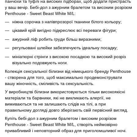
панчохи та туфлі на високих підборах, щоб додати пристрасть
у ваш вечір. Бебі-дол з ажурним бралетом та високим розрізом
Penthouse - Sweet Beast White M/L:
ніжна сорочка з напівпрозорої тканини білого кольору;
цікавий крій вигідно підкреслює всі переваги фігури;
ажурний ліф робить груди більш виразними;
регульовані шлейки забезпечують ідеальну посадку;
мініатюрні стрінги з високою посадкою та високий розріз
візуально подовжують ноги.
Колекція сексуальної білизни від німецького бренду Penthouse
- створена для того, щоб максимально продемонструвати
вашу жіночність, сміливість та сексуальність.
У виробництві білизни використовуються тільки високоякісні
матеріали та барвники, які не викликають алергії, не
вимиваються та не залишають слідів на тілі, а при
правильному догляді довго зберігають свій первісний вигляд.
Купіть бебі-дол з ажурним бралетом і високим розрізом
Penthouse - Sweet Beast White M/L, створіть неймовірно
привабливий і неповторний образ для приголомшливої ​​ночі.