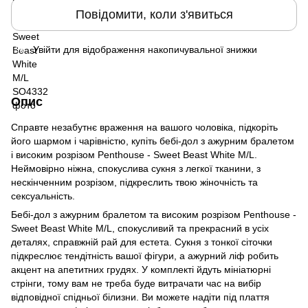
Повідомити, коли з'явиться
Увійти
для відображення накопичувальної знижки
%
Опис
Справте незабутнє враження на вашого чоловіка, підкоріть
його шармом і чарівністю, купіть бебі-дол з ажурним бралетом
і високим розрізом Penthouse - Sweet Beast White M/L.
Неймовірно ніжна, спокуслива сукня з легкої тканини, з
нескінченним розрізом, підкреслить твою жіночність та
сексуальність.
Бебі-дол з ажурним бралетом та високим розрізом Penthouse -
Sweet Beast White M/L, спокусливий та прекрасний в усіх
деталях, справжній рай для естета. Сукня з тонкої сіточки
підкреслює тендітність вашої фігури, а ажурний ліф робить
акцент на апетитних грудях. У комплекті йдуть мініатюрні
стрінги, тому вам не треба буде витрачати час на вибір
відповідної спідньої білизни. Ви можете надіти під плаття